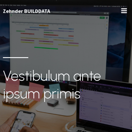
Zehnder BUILDDATA
Vestibulum ante
ipsum primis