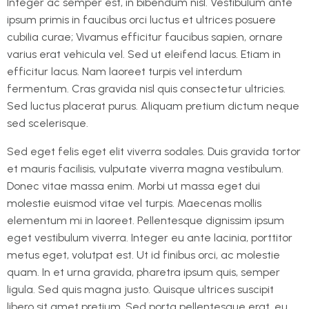
Integer ac semper est, in bibendum nisl. Vestibulum ante
ipsum primis in faucibus orci luctus et ultrices posuere
cubilia curae; Vivamus efficitur faucibus sapien, ornare
varius erat vehicula vel. Sed ut eleifend lacus. Etiam in
efficitur lacus. Nam laoreet turpis vel interdum
fermentum. Cras gravida nisl quis consectetur ultricies.
Sed luctus placerat purus. Aliquam pretium dictum neque
sed scelerisque.
Sed eget felis eget elit viverra sodales. Duis gravida tortor
et mauris facilisis, vulputate viverra magna vestibulum.
Donec vitae massa enim. Morbi ut massa eget dui
molestie euismod vitae vel turpis. Maecenas mollis
elementum mi in laoreet. Pellentesque dignissim ipsum
eget vestibulum viverra. Integer eu ante lacinia, porttitor
metus eget, volutpat est. Ut id finibus orci, ac molestie
quam. In et urna gravida, pharetra ipsum quis, semper
ligula. Sed quis magna justo. Quisque ultrices suscipit
libero sit amet pretium. Sed porta pellentesque erat, eu